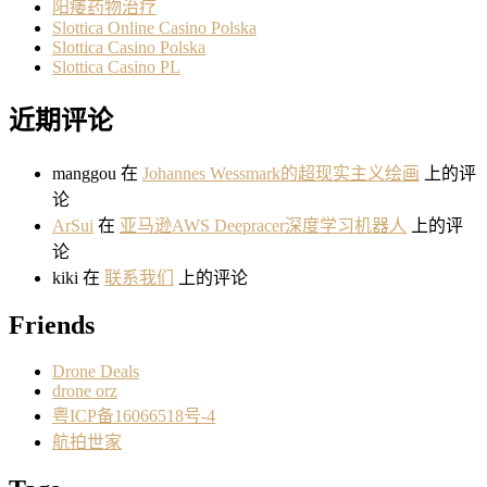
阳痿药物治疗
Slottica Online Casino Polska
Slottica Casino Polska
Slottica Casino PL
近期评论
manggou
在
Johannes Wessmark的超现实主义绘画
上的评
论
ArSui
在
亚马逊AWS Deepracer深度学习机器人
上的评
论
kiki
在
联系我们
上的评论
Friends
Drone Deals
drone orz
粤ICP备16066518号-4
航拍世家