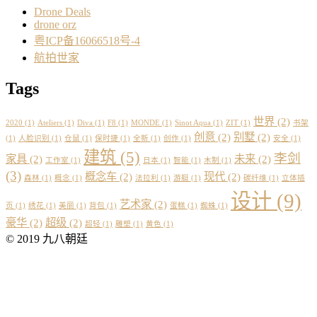
Drone Deals
drone orz
粤ICP备16066518号-4
航拍世家
Tags
世界
(2)
2020
(1)
Ateliers
(1)
Diva
(1)
F8
(1)
MONDE
(1)
Sinot Aqua
(1)
ZIT
(1)
书架
创意
(2)
别墅
(2)
(1)
人脸识别
(1)
仓鼠
(1)
保时捷
(1)
全新
(1)
创作
(1)
安全
(1)
建筑
(5)
李剑
家具
(2)
未来
(2)
工作室
(1)
日本
(1)
智能
(1)
木制
(1)
(3)
概念车
(2)
现代
(2)
森林
(1)
概念
(1)
法拉利
(1)
游艇
(1)
碳纤维
(1)
立体插
设计
(9)
艺术家
(2)
页
(1)
绣花
(1)
美丽
(1)
背包
(1)
蛋糕
(1)
蜘蛛
(1)
豪华
(2)
超级
(2)
超轻
(1)
雕塑
(1)
黄色
(1)
© 2019 九八朝廷