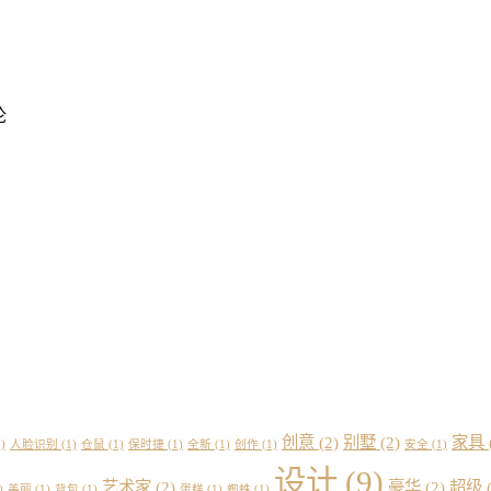
论
创意
(2)
别墅
(2)
家具
)
人脸识别
(1)
仓鼠
(1)
保时捷
(1)
全新
(1)
创作
(1)
安全
(1)
设计
(9)
艺术家
(2)
豪华
(2)
超级
(
)
美丽
(1)
背包
(1)
蛋糕
(1)
蜘蛛
(1)