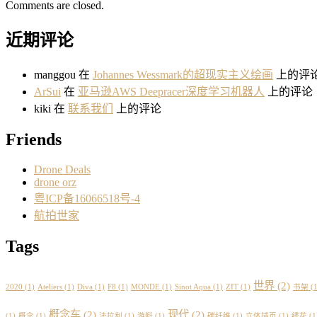
Comments are closed.
近期评论
manggou
在
Johannes Wessmark的超现实主义绘画
上的评
ArSui
在
亚马逊AWS Deepracer深度学习机器人
上的评论
kiki
在
联系我们
上的评论
Friends
Drone Deals
drone orz
粤ICP备16066518号-4
航拍世家
Tags
世界
(2)
2020
(1)
Ateliers
(1)
Diva
(1)
F8
(1)
MONDE
(1)
Sinot Aqua
(1)
ZIT
(1)
书架
(1
概念车
(2)
现代
(2)
(1)
概念
(1)
法拉利
(1)
游艇
(1)
碳纤维
(1)
立体插页
(1)
绣花
(1