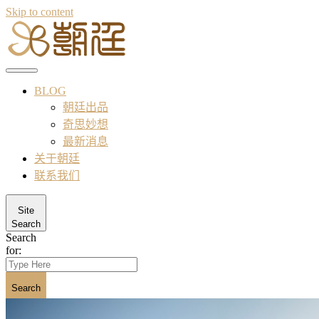
Skip to content
BLOG
朝廷出品
奇思妙想
最新消息
关于朝廷
联系我们
Site
Search
Search
for:
Search