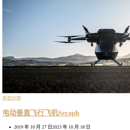
奇思妙想
电动垂直飞行飞机Seraph
2019 年 10 月 27 日
2023 年 10 月 18 日