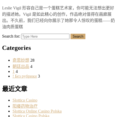
Leslie Vigil 形容自己是一个蛋糕艺术家，你可能无法想出更好
的描述她。Vigil 是如此精心的创作，作品绝对值得在画廊展
出。不久前，我们已经向你展示了她那令人惊叹的蛋糕——奶
油肉质蛋糕
Search for:
Search
Categories
奇思妙想
28
朝廷出品
4
1
4
! Без рубрики
3
最近文章
Slottica Casino
阳痿药物治疗
Slottica Online Casino Polska
Slottica Casino Polska