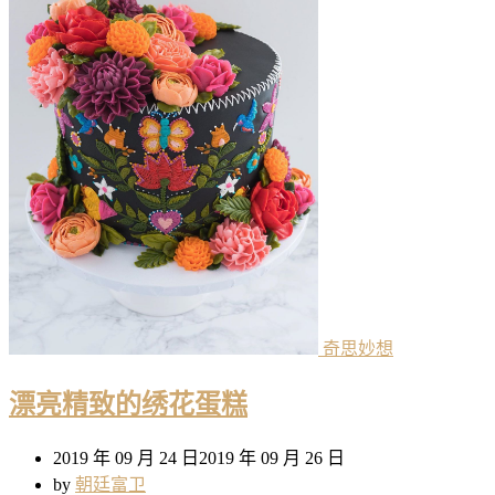
奇思妙想
漂亮精致的绣花蛋糕
2019 年 09 月 24 日
2019 年 09 月 26 日
by
朝廷富卫