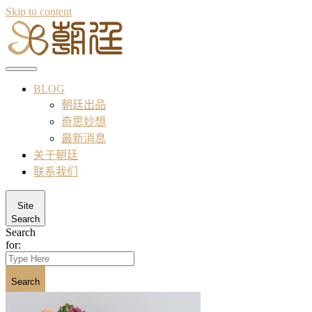
Skip to content
BLOG
朝廷出品
奇思妙想
最新消息
关于朝廷
联系我们
Site
Search
Search
for:
Search