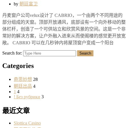
by
朝廷富卫
丹麦窗户公司velux设计了 CABRIO，一个由两个不同用途的
部分组成的天窗。顶部开放通风，底部设有一个向外移动的整
体栏杆，创造了一个可供站立和欣赏风景的空间。这是一个非
常好的解决方案，让户外融入进来从而使阁楼的感觉更开放宽
敞。 CABRIO 可以在几秒钟内将屋顶窗户变成一个阳台
Search for:
Search
Categories
奇思妙想
28
朝廷出品
4
1
4
! Без рубрики
3
最近文章
Slottica Casino