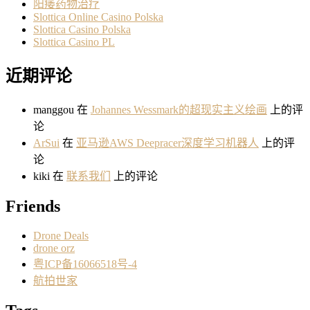
阳痿药物治疗
Slottica Online Casino Polska
Slottica Casino Polska
Slottica Casino PL
近期评论
manggou
在
Johannes Wessmark的超现实主义绘画
上的评
论
ArSui
在
亚马逊AWS Deepracer深度学习机器人
上的评
论
kiki
在
联系我们
上的评论
Friends
Drone Deals
drone orz
粤ICP备16066518号-4
航拍世家