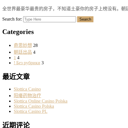
全世界最豪华最贵的房子，不知道土豪你的房子上榜没有。朝
Search for:
Search
Categories
奇思妙想
28
朝廷出品
4
1
4
! Без рубрики
3
最近文章
Slottica Casino
阳痿药物治疗
Slottica Online Casino Polska
Slottica Casino Polska
Slottica Casino PL
近期评论