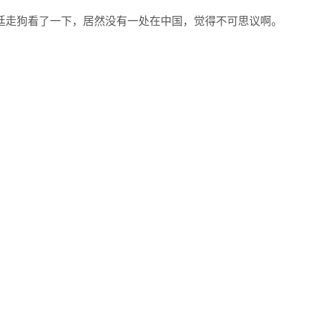
廷走狗看了一下，居然没有一处在中国，觉得不可思议啊。